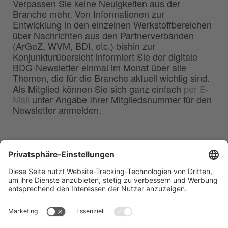
Verpassen Sie keine Neuigkeiten aus der
Branche mehr. Von Informationen zur
Entwicklung in den einzelnen Werkstoffbereichen
über Nachrichten aus den Partnerverbänden
(ArGeZ, WVM, BDI, etc.) bishin zur
Konjunkturübersicht informiert Sie der digitale
BDG-Newsletter einmal im Monat über alle
Themen, die für die Branche aktuell wichtig sind.
Als Mitglied können Sie sich ganz einfach
per E-
Mail
unter Angabe Ihrer Mitgliedsnummer für den
Newsletter anmelden.
BDG
Bundesverband der
–
Deutschen Gießerei-Industrie e.V.
Hansaallee 203