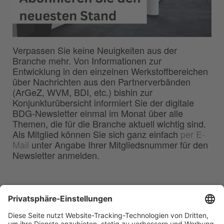
Verpassen Sie keine Neuigkeiten aus der
Branche mehr. Von Informationen zur
Entwicklung in den einzelnen Werkstoffbereichen
über Nachrichten aus den Partnerverbänden
(ArGeZ, WVM, BDI, etc.) bishin zur
Konjunkturübersicht informiert Sie der digitale
BDG-Newsletter einmal im Monat über alle
Themen, die für die Branche aktuell wichtig sind.
Als Mitglied können Sie sich ganz einfach
per E-
Mail
unter Angabe Ihrer Mitgliedsnummer für den
Newsletter anmelden.