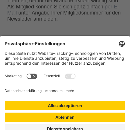
Als Mitglied können Sie sich ganz einfach
per E-
Mail
unter Angabe Ihrer Mitgliedsnummer für den
Newsletter anmelden.
BDG
Bundesverband der
–
Deutschen Gießerei-Industrie e.V.
Hansaallee 203
40549 Düsseldorf
Telefon:
0211 - 68 71 - 03
Telefax:
0211 - 68 71 - 3333
E-Mail:
info(at)bdguss.de