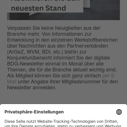
Verpassen Sie keine Neuigkeiten aus der
Branche mehr. Von Informationen zur
Entwicklung in den einzelnen Werkstoffbereichen
über Nachrichten aus den Partnerverbänden
(ArGeZ, WVM, BDI, etc.) bishin zur
Konjunkturübersicht informiert Sie der digitale
BDG-Newsletter einmal im Monat über alle
Themen, die für die Branche aktuell wichtig sind.
Als Mitglied können Sie sich ganz einfach
per E-
Mail
unter Angabe Ihrer Mitgliedsnummer für den
Newsletter anmelden.