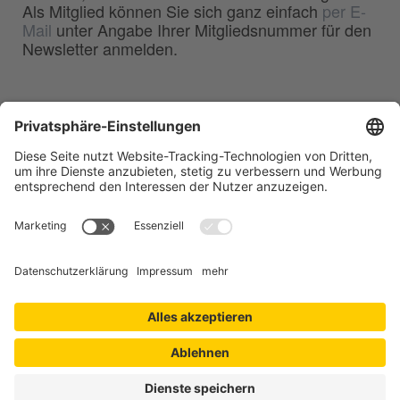
Als Mitglied können Sie sich ganz einfach
per E-
Mail
unter Angabe Ihrer Mitgliedsnummer für den
Newsletter anmelden.
BDG
Bundesverband der
–
Deutschen Gießerei-Industrie e.V.
Hansaallee 203
40549 Düsseldorf
Telefon:
0211 - 68 71 - 03
Telefax:
0211 - 68 71 - 3333
E-Mail:
info(at)bdguss.de