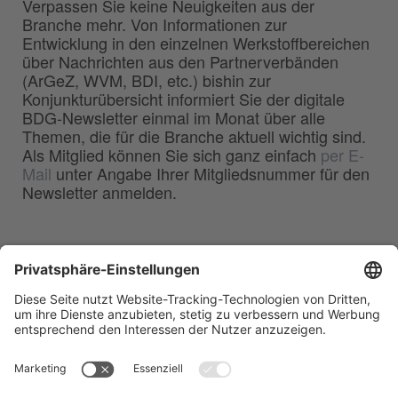
Verpassen Sie keine Neuigkeiten aus der
Branche mehr. Von Informationen zur
Entwicklung in den einzelnen Werkstoffbereichen
über Nachrichten aus den Partnerverbänden
(ArGeZ, WVM, BDI, etc.) bishin zur
Konjunkturübersicht informiert Sie der digitale
BDG-Newsletter einmal im Monat über alle
Themen, die für die Branche aktuell wichtig sind.
Als Mitglied können Sie sich ganz einfach
per E-
Mail
unter Angabe Ihrer Mitgliedsnummer für den
Newsletter anmelden.
BDG
Bundesverband der
–
Deutschen Gießerei-Industrie e.V.
Hansaallee 203