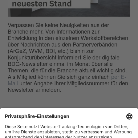
Verpassen Sie keine Neuigkeiten aus der
Branche mehr. Von Informationen zur
Entwicklung in den einzelnen Werkstoffbereichen
über Nachrichten aus den Partnerverbänden
(ArGeZ, WVM, BDI, etc.) bishin zur
Konjunkturübersicht informiert Sie der digitale
BDG-Newsletter einmal im Monat über alle
Themen, die für die Branche aktuell wichtig sind.
Als Mitglied können Sie sich ganz einfach
per E-
Mail
unter Angabe Ihrer Mitgliedsnummer für den
Newsletter anmelden.