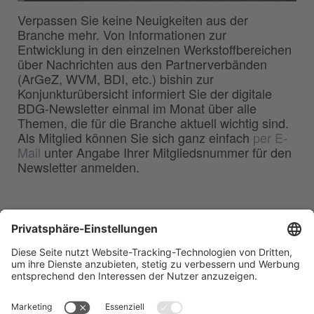
Verpassen Sie keine Neuigkeiten aus der
Branche mehr. Von Informationen zur
Entwicklung in den einzelnen Werkstoffbereichen
über Nachrichten aus den Partnerverbänden
(ArGeZ, WVM, BDI, etc.) bishin zur
Konjunkturübersicht informiert Sie der digitale
BDG-Newsletter einmal im Monat über alle
Themen, die für die Branche aktuell wichtig sind.
Als Mitglied können Sie sich ganz einfach
per E-
Mail
unter Angabe Ihrer Mitgliedsnummer für den
Newsletter anmelden.
BDG
Bundesverband der
–
Deutschen Gießerei-Industrie e.V.