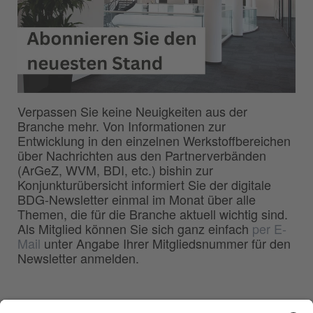
Verpassen Sie keine Neuigkeiten aus der
Branche mehr. Von Informationen zur
Entwicklung in den einzelnen Werkstoffbereichen
über Nachrichten aus den Partnerverbänden
(ArGeZ, WVM, BDI, etc.) bishin zur
Konjunkturübersicht informiert Sie der digitale
BDG-Newsletter einmal im Monat über alle
Themen, die für die Branche aktuell wichtig sind.
Als Mitglied können Sie sich ganz einfach
per E-
Mail
unter Angabe Ihrer Mitgliedsnummer für den
Newsletter anmelden.