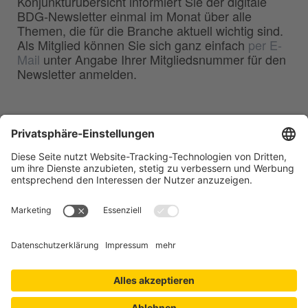
Konjunkturübersicht informiert Sie der digitale
BDG-Newsletter einmal im Monat über alle
Themen, die für die Branche aktuell wichtig sind.
Als Mitglied können Sie sich ganz einfach
per E-
Mail
unter Angabe Ihrer Mitgliedsnummer für den
Newsletter anmelden.
BDG
Bundesverband der
–
Deutschen Gießerei-Industrie e.V.
Hansaallee 203
40549 Düsseldorf
Telefon:
0211 - 68 71 - 03
Telefax:
0211 - 68 71 - 3333
E-Mail:
info(at)bdguss.de