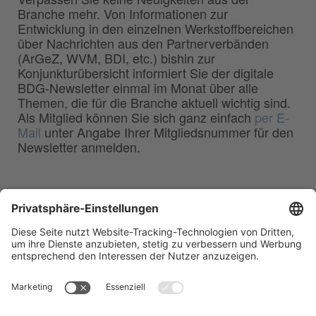
Branche mehr. Von Informationen zur
Entwicklung in den einzelnen Werkstoffbereichen
über Nachrichten aus den Partnerverbänden
(ArGeZ, WVM, BDI, etc.) bishin zur
Konjunkturübersicht informiert Sie der digitale
BDG-Newsletter einmal im Monat über alle
Themen, die für die Branche aktuell wichtig sind.
Als Mitglied können Sie sich ganz einfach
per E-
Mail
unter Angabe Ihrer Mitgliedsnummer für den
Newsletter anmelden.
BDG
Bundesverband der
–
Deutschen Gießerei-Industrie e.V.
Hansaallee 203