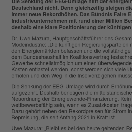
Die Senkung der EEG-Umlage hilft der energiein
Deutschland nicht. Denn gleichzeitig steigen di
immer neue Rekordhöhen. Das Bündnis Faire En
Industrieunternehmen mit rund einer Million Besc
deshalb eine klare Positionierung der künftige
Dr. Uwe Mazura, Hauptgeschäftsführer des Gesamt
Modeindustrie: „Die künftigen Regierungsparteien 
den Energiemärkten befassen und die vollständig
dem Bundeshaushalt im Koalitionsvertrag festsch
Gewerbe schnellstmöglich um einen überwiegenden 
Kosten entlastet werden, sonst werden sich viele 
erholen und den Weg in die Insolvenz gehen müsse
Die Senkung der EEG-Umlage wird durch Erhöhung 
aufgezehrt. Deshalb benötigen die mittelständisch
Neuordnung der Energiewende-Finanzierung. Kein
wettbewerbsfähig sein, wenn es Zusatzkosten trag
Dazu gehört neben den Rekordpreisen für Strom in
Bepreisung, die seit Anfang 2021 in Kraft ist.
Uwe Mazura: „Bleibt es bei den heute geltenden