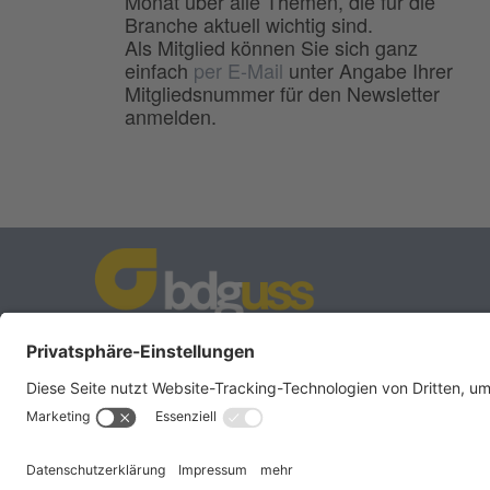
Monat über alle Themen, die für die
Branche aktuell wichtig sind.
Als Mitglied können Sie sich ganz
einfach
per E-Mail
unter Angabe Ihrer
Mitgliedsnummer für den Newsletter
anmelden.
BDG
Bundesverband der
–
Deutschen Gießerei-Industrie e.V.
Hansaallee 203
40549 Düsseldorf
Telefon:
0211 - 68 71 - 03
Telefax:
0211 - 68 71 - 3333