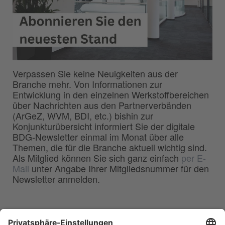
Verpassen Sie keine Neuigkeiten aus der
Branche mehr. Von Informationen zur
Entwicklung in den einzelnen Werkstoffbereichen
über Nachrichten aus den Partnerverbänden
(ArGeZ, WVM, BDI, etc.) bishin zur
Konjunkturübersicht informiert Sie der digitale
BDG-Newsletter einmal im Monat über alle
Themen, die für die Branche aktuell wichtig sind.
Als Mitglied können Sie sich ganz einfach
per E-
Mail
unter Angabe Ihrer Mitgliedsnummer für den
Newsletter anmelden.