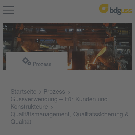
Prozess
Startseite
Prozess
Gussverwendung – Für Kunden und
Konstrukteure
Qualitätsmanagement, Qualitätssicherung &
Qualität