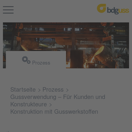
Prozess
Startseite
Prozess
Gussverwendung – Für Kunden und
Konstrukteure
Konstruktion mit Gusswerkstoffen