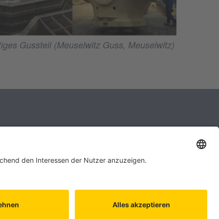
rtiges Gussteil (Meuselwitz Guss, Meuselwitz)