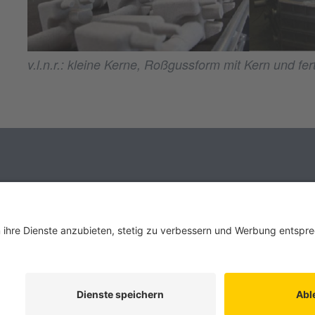
v.l.n.r.: kleine Kerne, Roßgussform mit Kern und fe