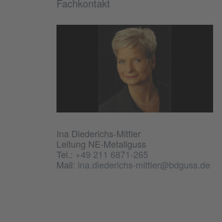
Fachkontakt
Ina Diederichs-Mittler
Leitung NE-Metallguss
Tel.:
+49 211 6871-265
Mail:
ina.diederichs-mittler@bdguss.de