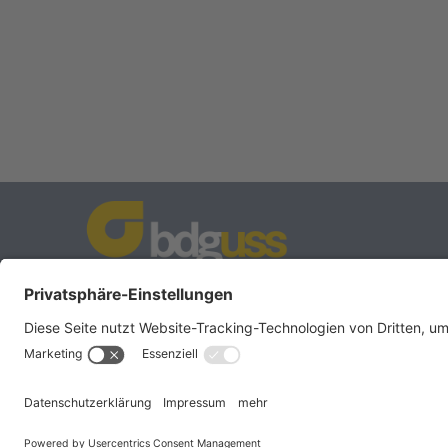
BDG
Bundesverband der
–
Deutschen Gießerei-Industrie e.V.
Hansaallee 203
40549 Düsseldorf
Telefon:
0211 - 68 71 - 03
Telefax:
0211 - 68 71 - 3333
E-Mail:
info(at)bdguss.de