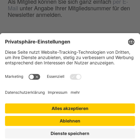
Als Mitglied können Sie sich ganz einfach
per E-
Mail
unter Angabe Ihrer Mitgliedsnummer für den
Newsletter anmelden.
BDG
Bundesverband der
–
Deutschen Gießerei-Industrie e.V.
Hansaallee 203
40549 Düsseldorf
Telefon:
0211 - 68 71 - 03
Telefax:
0211 - 68 71 - 3333
E-Mail:
info(at)bdguss.de