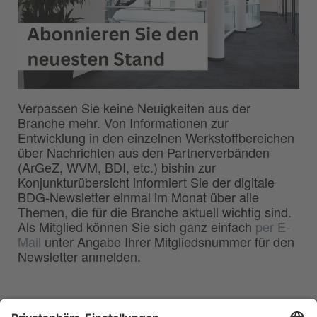
Verpassen Sie keine Neuigkeiten aus der
Branche mehr. Von Informationen zur
Entwicklung in den einzelnen Werkstoffbereichen
über Nachrichten aus den Partnerverbänden
(ArGeZ, WVM, BDI, etc.) bishin zur
Konjunkturübersicht informiert Sie der digitale
BDG-Newsletter einmal im Monat über alle
Themen, die für die Branche aktuell wichtig sind.
Als Mitglied können Sie sich ganz einfach
per E-
Mail
unter Angabe Ihrer Mitgliedsnummer für den
Newsletter anmelden.