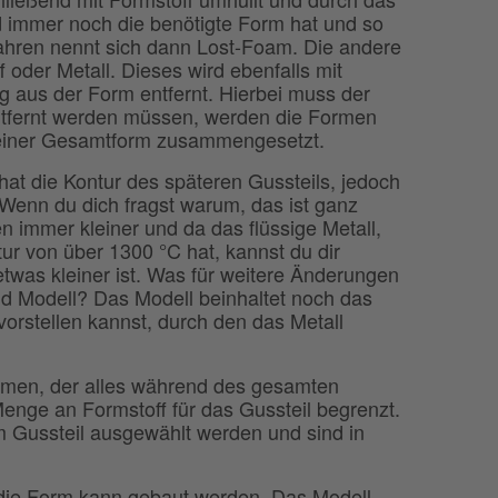
nd immer noch die benötigte Form hat und so
ahren nennt sich dann Lost-Foam. Die andere
f oder Metall. Dieses wird ebenfalls mit
g aus der Form entfernt. Hierbei muss der
 entfernt werden müssen, werden die Formen
u einer Gesamtform zusammengesetzt.
hat die Kontur des späteren Gussteils, jedoch
. Wenn du dich fragst warum, das ist ganz
 immer kleiner und da das flüssige Metall,
ur von über 1300 °C hat, kannst du dir
etwas kleiner ist. Was für weitere Änderungen
nd Modell? Das Modell beinhaltet noch das
orstellen kannst, durch den das Metall
hmen, der alles während des gesamten
enge an Formstoff für das Gussteil begrenzt.
Gussteil ausgewählt werden und sind in
 die Form kann gebaut werden. Das Modell