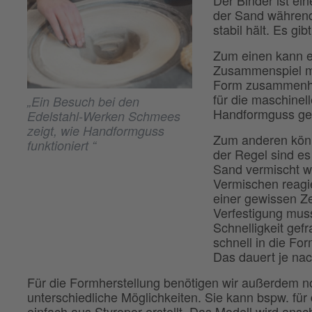
der Sand während
stabil hält. Es gi
Zum einen kann ei
Zusammenspiel mi
Form zusammenhäl
für die maschinel
„Ein Besuch bei den
Handformguss gen
Edelstahl-Werken Schmees
zeigt, wie Handformguss
Zum anderen könne
funktioniert “
der Regel sind e
Sand vermischt w
Vermischen reagi
einer gewissen Ze
Verfestigung muss
Schnelligkeit gefr
schnell in die Fo
Das dauert je nac
Für die Formherstellung benötigen wir außerdem noc
unterschiedliche Möglichkeiten. Sie kann bspw. fü
einfach aus Styropor erstellt. Das Modell wird ans