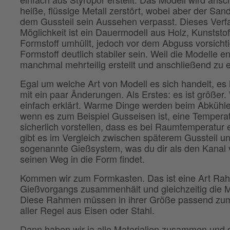
heiße, flüssige Metall zerstört, wobei aber der Sa
dem Gussteil sein Aussehen verpasst. Dieses Verf
Möglichkeit ist ein Dauermodell aus Holz, Kunststof
Formstoff umhüllt, jedoch vor dem Abguss vorsichti
Formstoff deutlich stabiler sein. Weil die Modelle
manchmal mehrteilig erstellt und anschließend z
Egal um welche Art von Modell es sich handelt, es 
mit ein paar Änderungen. Als Erstes: es ist größer
einfach erklärt. Warme Dinge werden beim Abkühlen
wenn es zum Beispiel Gusseisen ist, eine Temperat
sicherlich vorstellen, dass es bei Raumtemperatur 
gibt es im Vergleich zwischen späterem Gussteil u
sogenannte Gießsystem, was du dir als den Kanal v
seinen Weg in die Form findet.
Kommen wir zum Formkasten. Das ist eine Art Ra
Gießvorgangs zusammenhält und gleichzeitig die M
Diese Rahmen müssen in ihrer Größe passend zum 
aller Regel aus Eisen oder Stahl.
Dann haben wir ja alle Materialien zusammen und