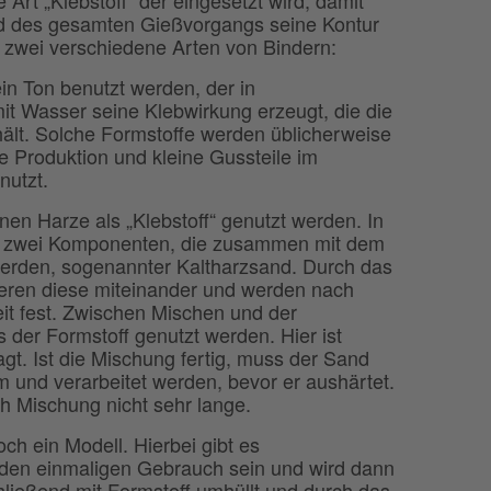
 des gesamten Gießvorgangs seine Kontur
bt zwei verschiedene Arten von Bindern:
n Ton benutzt werden, der in
t Wasser seine Klebwirkung erzeugt, die die
t. Solche Formstoffe werden üblicherweise
le Produktion und kleine Gussteile im
utzt.
n Harze als „Klebstoff“ genutzt werden. In
s zwei Komponenten, die zusammen mit dem
erden, sogenannter Kaltharzsand. Durch das
eren diese miteinander und werden nach
it fest. Zwischen Mischen und der
 der Formstoff genutzt werden. Hier ist
agt. Ist die Mischung fertig, muss der Sand
rm und verarbeitet werden, bevor er aushärtet.
h Mischung nicht sehr lange.
h ein Modell. Hierbei gibt es
r den einmaligen Gebrauch sein und wird dann
chließend mit Formstoff umhüllt und durch das