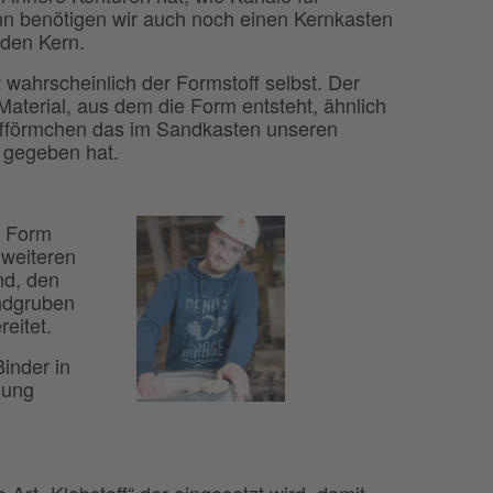
nn benötigen wir auch noch einen Kernkasten
 den Kern.
t wahrscheinlich der Formstoff selbst. Der
 Material, aus dem die Form entsteht, ähnlich
ffförmchen das im Sandkasten unseren
 gegeben hat.
e Form
 weiteren
nd, den
andgruben
eitet.
inder in
lung
e Art „Klebstoff“ der eingesetzt wird, damit