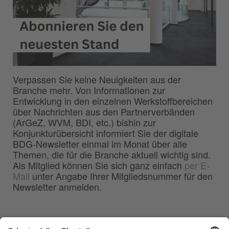
Verpassen Sie keine Neuigkeiten aus der
Branche mehr. Von Informationen zur
Entwicklung in den einzelnen Werkstoffbereichen
über Nachrichten aus den Partnerverbänden
(ArGeZ, WVM, BDI, etc.) bishin zur
Konjunkturübersicht informiert Sie der digitale
BDG-Newsletter einmal im Monat über alle
Themen, die für die Branche aktuell wichtig sind.
Als Mitglied können Sie sich ganz einfach
per E-
Mail
unter Angabe Ihrer Mitgliedsnummer für den
Newsletter anmelden.