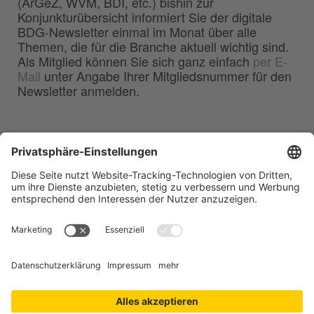
(ArGeZ, WVM, BDI, etc.) bishin zur
Konjunkturübersicht informiert Sie der digitale
BDG-Newsletter einmal im Monat über alle
Themen, die für die Branche aktuell wichtig sind.
Als Mitglied können Sie sich ganz einfach
per E-
Mail
unter Angabe Ihrer Mitgliedsnummer für den
Newsletter anmelden.
BDG
Bundesverband der
–
Deutschen Gießerei-Industrie e.V.
Hansaallee 203
40549 Düsseldorf
Telefon:
0211 - 68 71 - 03
Telefax:
0211 - 68 71 - 3333