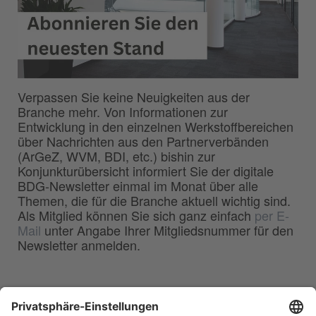
Verpassen Sie keine Neuigkeiten aus der
Branche mehr. Von Informationen zur
Entwicklung in den einzelnen Werkstoffbereichen
über Nachrichten aus den Partnerverbänden
(ArGeZ, WVM, BDI, etc.) bishin zur
Konjunkturübersicht informiert Sie der digitale
BDG-Newsletter einmal im Monat über alle
Themen, die für die Branche aktuell wichtig sind.
Als Mitglied können Sie sich ganz einfach
per E-
Mail
unter Angabe Ihrer Mitgliedsnummer für den
Newsletter anmelden.