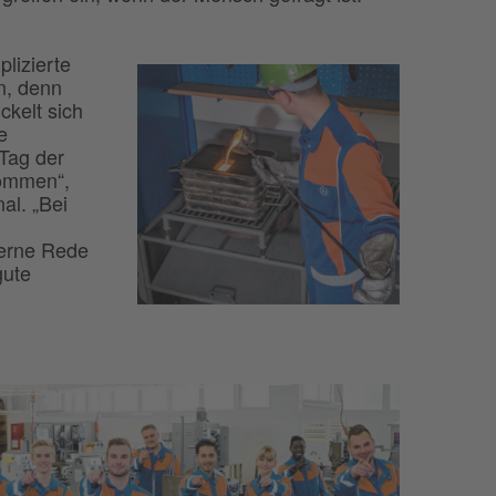
lizierte
n, denn
ickelt sich
e
„Tag der
kommen“,
al. „Bei
gerne Rede
gute