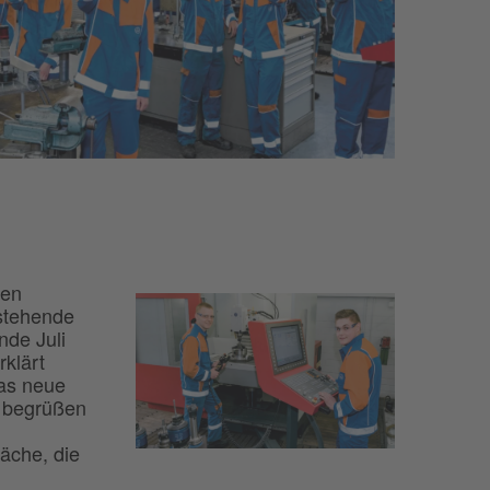
nen
estehende
nde Juli
rklärt
das neue
n begrüßen
äche, die