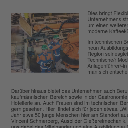
Dies bringt Flexib
Unternehmens stat
um einen weitere
moderne Kaffeekü
Im technischen Be
neun Ausbildungsb
Region seinesglei
Technische/r Mod
Anlagenführer/-in
man sich entsche
Darüber hinaus bietet das Unternehmen auch Beru
kaufmännischen Bereich sowie in der Gastronomie
Hotellerie an. Auch Frauen sind im technischen Ber
gern gesehen. Hier findet sich für jeden etwas. „Wi
Jahr etwa 50 junge Menschen hier am Standort aus“
Vincent Schmerberg, Ausbilder Gießereimechanik. „
uns dabei das Miteinander und eine Ausbildung auf