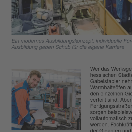
Ein modernes Ausbildungskonzept, individuelle Fö
Ausbildung geben Schub für die eigene Karriere
Wer das Werksgelä
hessischen Stadtal
Gabelstapler neh
Warmhalteöfen au
den einzelnen Gi
verteilt sind. Ab
Fertigungsstraße
sorgen beispiels
vollautomatisch 
werden. Fachkräf
der Giganten und 