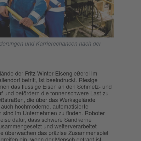
rderungen und Karrierechancen nach der
nde der Fritz Winter Eisengießerei im
lendorf betritt, ist beeindruckt. Riesige
men das flüssige Eisen an den Schmelz- und
f und befördern die tonnenschwere Last zu
eßstraßen, die über das Werksgelände
er auch hochmoderne, automatisierte
n sind im Unternehmen zu finden. Roboter
weise dafür, dass schwere Sandkerne
zusammengesetzt und weiterverarbeitet
te überwachen das präzise Zusammenspiel
greifen ein, wenn der Mensch gefragt ist.