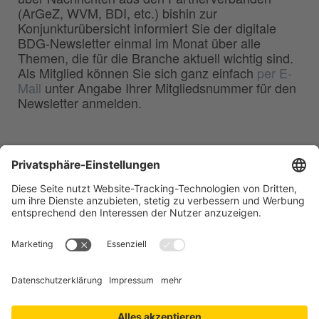
(ArGeZ, WVM, BDI, etc.) bishin zur
Konjunkturübersicht informiert Sie der digitale
BDG-Newsletter einmal im Monat über alle
Themen, die für die Branche aktuell wichtig sind.
Als Mitglied können Sie sich ganz einfach
per E-
Mail
unter Angabe Ihrer Mitgliedsnummer für den
Newsletter anmelden.
BDG
Bundesverband der
–
Deutschen Gießerei-Industrie e.V.
Hansaallee 203
40549 Düsseldorf
Telefon:
0211 - 68 71 - 03