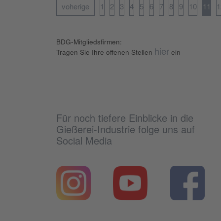
voherige
1
2
3
4
5
6
7
8
9
10
11
1
BDG-Mitgliedsfirmen:
hier
Tragen Sie Ihre offenen Stellen
ein
Für noch tiefere Einblicke in die
Gießerei-Industrie folge uns auf
Social Media