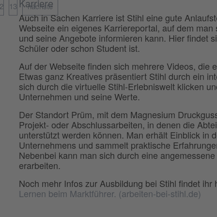
Karriere
2
13
nächste
Auch in Sachen Karriere ist Stihl eine gute Anlaufs
Webseite ein eigenes Karriereportal, auf dem man
und seine Angebote informieren kann. Hier findet s
Schüler oder schon Student ist.
Auf der Webseite finden sich mehrere Videos, die
Etwas ganz Kreatives präsentiert Stihl durch ein i
sich durch die virtuelle Stihl-Erlebniswelt klicken 
Unternehmen und seine Werte.
Der Standort Prüm, mit dem Magnesium Druckgusswe
Projekt- oder Abschlussarbeiten, in denen die Abte
unterstützt werden können. Man erhält Einblick in d
Unternehmens und sammelt praktische Erfahrungen 
Nebenbei kann man sich durch eine angemessene Ve
erarbeiten.
Noch mehr Infos zur Ausbildung bei Stihl findet ihr 
Lernen beim Marktführer. (arbeiten-bei-stihl.de)