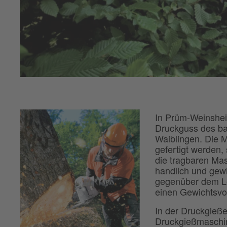
In Prüm-Weinshei
Druckguss des b
Waiblingen. Die M
gefertigt werden,
die tragbaren Ma
handlich und gew
gegenüber dem Le
einen Gewichtsvor
In der Druckgieße
Druckgießmaschin