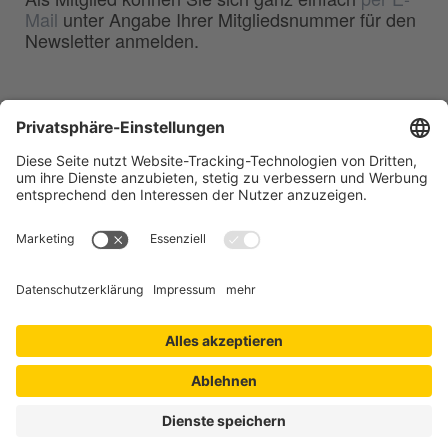
Mail
unter Angabe Ihrer Mitgliedsnummer für den
Newsletter anmelden.
BDG
Bundesverband der
–
Deutschen Gießerei-Industrie e.V.
Hansaallee 203
40549 Düsseldorf
Telefon:
0211 - 68 71 - 03
Telefax:
0211 - 68 71 - 3333
E-Mail:
info(at)bdguss.de