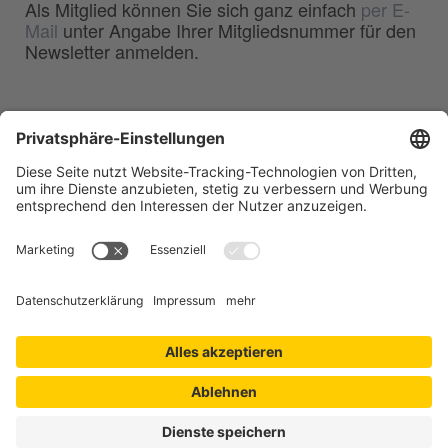
Als Mitglied können Sie sich ganz einfach
per E-
Mail
unter Angabe Ihrer Mitgliedsnummer für den
Newsletter anmelden.
BDG
Bundesverband der
–
Deutschen Gießerei-Industrie e.V.
Hansaallee 203
40549 Düsseldorf
Telefon:
0211 - 68 71 - 03
Telefax:
0211 - 68 71 - 3333
E-Mail:
info(at)bdguss.de