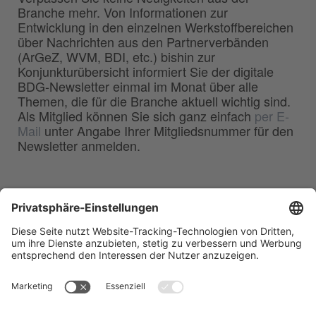
Branche mehr. Von Informationen zur
Entwicklung in den einzelnen Werkstoffbereichen
über Nachrichten aus den Partnerverbänden
(ArGeZ, WVM, BDI, etc.) bishin zur
Konjunkturübersicht informiert Sie der digitale
BDG-Newsletter einmal im Monat über alle
Themen, die für die Branche aktuell wichtig sind.
Als Mitglied können Sie sich ganz einfach
per E-
Mail
unter Angabe Ihrer Mitgliedsnummer für den
Newsletter anmelden.
BDG
Bundesverband der
–
Deutschen Gießerei-Industrie e.V.
Hansaallee 203