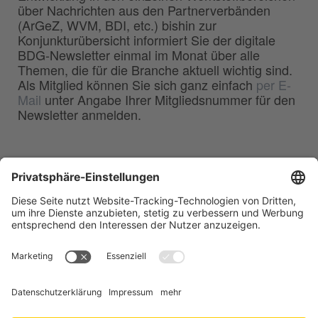
über Nachrichten aus den Partnerverbänden
(ArGeZ, WVM, BDI, etc.) bishin zur
Konjunkturübersicht informiert Sie der digitale
BDG-Newsletter einmal im Monat über alle
Themen, die für die Branche aktuell wichtig sind.
Als Mitglied können Sie sich ganz einfach
per E-
Mail
unter Angabe Ihrer Mitgliedsnummer für den
Newsletter anmelden.
BDG
Bundesverband der
–
Deutschen Gießerei-Industrie e.V.
Hansaallee 203
40549 Düsseldorf
Telefon:
0211 - 68 71 - 03