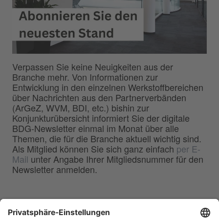
Verpassen Sie keine Neuigkeiten aus der
Branche mehr. Von Informationen zur
Entwicklung in den einzelnen Werkstoffbereichen
über Nachrichten aus den Partnerverbänden
(ArGeZ, WVM, BDI, etc.) bishin zur
Konjunkturübersicht informiert Sie der digitale
BDG-Newsletter einmal im Monat über alle
Themen, die für die Branche aktuell wichtig sind.
Als Mitglied können Sie sich ganz einfach
per E-
Mail
unter Angabe Ihrer Mitgliedsnummer für den
Newsletter anmelden.