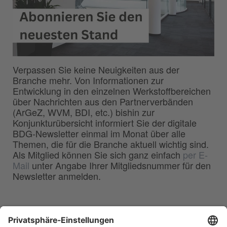
Verpassen Sie keine Neuigkeiten aus der
Branche mehr. Von Informationen zur
Entwicklung in den einzelnen Werkstoffbereichen
über Nachrichten aus den Partnerverbänden
(ArGeZ, WVM, BDI, etc.) bishin zur
Konjunkturübersicht informiert Sie der digitale
BDG-Newsletter einmal im Monat über alle
Themen, die für die Branche aktuell wichtig sind.
Als Mitglied können Sie sich ganz einfach
per E-
Mail
unter Angabe Ihrer Mitgliedsnummer für den
Newsletter anmelden.