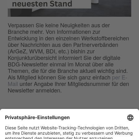
Verpassen Sie keine Neuigkeiten aus der
Branche mehr. Von Informationen zur
Entwicklung in den einzelnen Werkstoffbereichen
über Nachrichten aus den Partnerverbänden
(ArGeZ, WVM, BDI, etc.) bishin zur
Konjunkturübersicht informiert Sie der digitale
BDG-Newsletter einmal im Monat über alle
Themen, die für die Branche aktuell wichtig sind.
Als Mitglied können Sie sich ganz einfach
per E-
Mail
unter Angabe Ihrer Mitgliedsnummer für den
Newsletter anmelden.