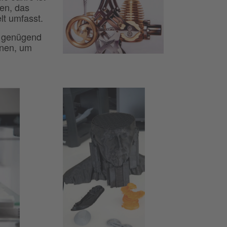
en, das
lt umfasst.
ur genügend
inen, um