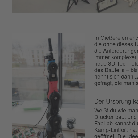
In Gießereien ents
die ohne dieses 
die Anforderunge
immer komplexer u
neue 3D-Technolog
des Bauteils – b
nennt sich dann „A
gefragt, die man 
Der Ursprung 
Weißt du wie man
Drucker baut und 
FabLab kannst du
Kamp-Lintfort hat
geöffnet. Die Id