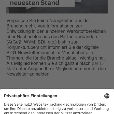
Verpassen Sie keine Neuigkeiten aus der
Branche mehr. Von Informationen zur
Entwicklung in den einzelnen Werkstoffbereichen
über Nachrichten aus den Partnerverbänden
(ArGeZ, WVM, BDI, etc.) bishin zur
Konjunkturübersicht informiert Sie der digitale
BDG-Newsletter einmal im Monat über alle
Themen, die für die Branche aktuell wichtig sind.
Als Mitglied können Sie sich ganz einfach
per E-
Mail
unter Angabe Ihrer Mitgliedsnummer für den
Newsletter anmelden.