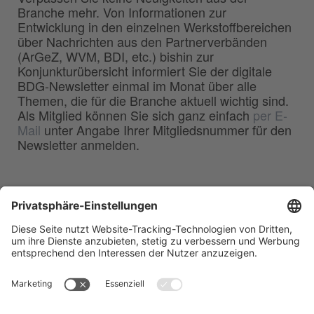
Branche mehr. Von Informationen zur
Entwicklung in den einzelnen Werkstoffbereichen
über Nachrichten aus den Partnerverbänden
(ArGeZ, WVM, BDI, etc.) bishin zur
Konjunkturübersicht informiert Sie der digitale
BDG-Newsletter einmal im Monat über alle
Themen, die für die Branche aktuell wichtig sind.
Als Mitglied können Sie sich ganz einfach
per E-
Mail
unter Angabe Ihrer Mitgliedsnummer für den
Newsletter anmelden.
BDG
Bundesverband der
–
Deutschen Gießerei-Industrie e.V.
Hansaallee 203