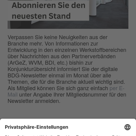
Verpassen Sie keine Neuigkeiten aus der
Branche mehr. Von Informationen zur
Entwicklung in den einzelnen Werkstoffbereichen
über Nachrichten aus den Partnerverbänden
(ArGeZ, WVM, BDI, etc.) bishin zur
Konjunkturübersicht informiert Sie der digitale
BDG-Newsletter einmal im Monat über alle
Themen, die für die Branche aktuell wichtig sind.
Als Mitglied können Sie sich ganz einfach
per E-
Mail
unter Angabe Ihrer Mitgliedsnummer für den
Newsletter anmelden.