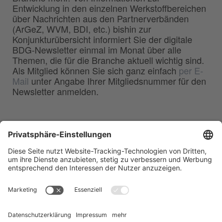
Entwicklung in den einzelnen Werkstoffbereichen
über Nachrichten aus den Partnerverbänden
(ArGeZ, WVM, BDI, etc.) bishin zur
Konjunkturübersicht informiert Sie der digitale
BDG-Newsletter einmal im Monat über alle
Themen, die für die Branche aktuell wichtig sind.
Als Mitglied können Sie sich ganz einfach
per E-
Mail
unter Angabe Ihrer Mitgliedsnummer für den
Newsletter anmelden.
BDG
Bundesverband der
–
Deutschen Gießerei-Industrie e.V.
Hansaallee 203
40549 Düsseldorf