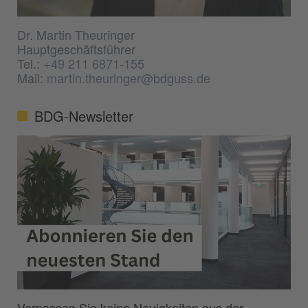
Dr. Martin Theuringer
Hauptgeschäftsführer
Tel.:
+49 211 6871-155
Mail:
martin.theuringer@bdguss.de
BDG-Newsletter
Verpassen Sie keine Neuigkeiten aus der