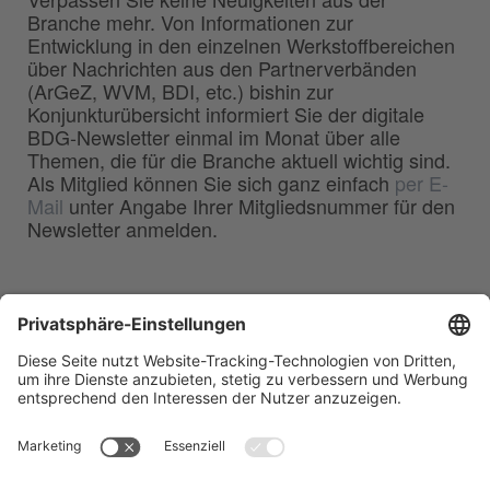
Branche mehr. Von Informationen zur
Entwicklung in den einzelnen Werkstoffbereichen
über Nachrichten aus den Partnerverbänden
(ArGeZ, WVM, BDI, etc.) bishin zur
Konjunkturübersicht informiert Sie der digitale
BDG-Newsletter einmal im Monat über alle
Themen, die für die Branche aktuell wichtig sind.
Als Mitglied können Sie sich ganz einfach
per E-
Mail
unter Angabe Ihrer Mitgliedsnummer für den
Newsletter anmelden.
BDG
Bundesverband der
–
Deutschen Gießerei-Industrie e.V.
Hansaallee 203