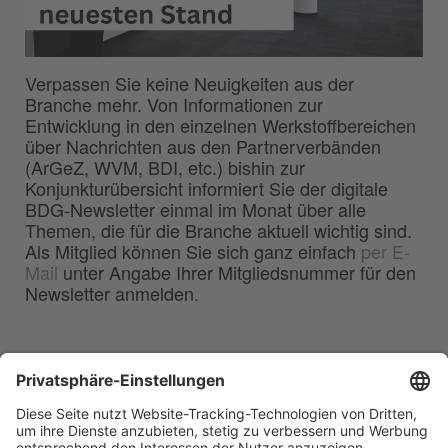
Verpassen Sie keine Neuigkeiten aus der
Branche mehr. Von Informationen zur
Entwicklung in den einzelnen Werkstoffbereichen
über Nachrichten aus den Partnerverbänden
(ArGeZ, WVM, BDI, etc.) bishin zur
Konjunkturübersicht informiert Sie der digitale
BDG-Newsletter einmal im Monat über alle
Themen, die für die Branche aktuell wichtig sind.
Als Mitglied können Sie sich ganz einfach
per E-
Mail
unter Angabe Ihrer Mitgliedsnummer für den
Newsletter anmelden.