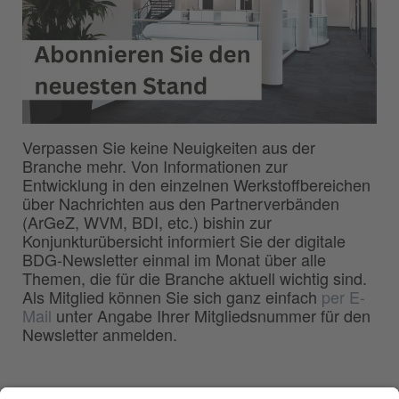
Verpassen Sie keine Neuigkeiten aus der
Branche mehr. Von Informationen zur
Entwicklung in den einzelnen Werkstoffbereichen
über Nachrichten aus den Partnerverbänden
(ArGeZ, WVM, BDI, etc.) bishin zur
Konjunkturübersicht informiert Sie der digitale
BDG-Newsletter einmal im Monat über alle
Themen, die für die Branche aktuell wichtig sind.
Als Mitglied können Sie sich ganz einfach
per E-
Mail
unter Angabe Ihrer Mitgliedsnummer für den
Newsletter anmelden.