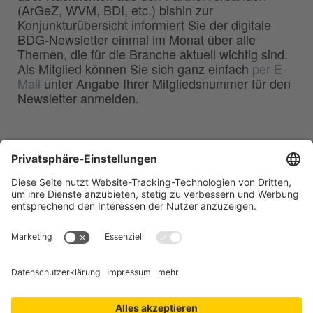
(ArGeZ, WVM, BDI, etc.) bishin zur
Konjunkturübersicht informiert Sie der digitale
BDG-Newsletter einmal im Monat über alle
Themen, die für die Branche aktuell wichtig sind.
Als Mitglied können Sie sich ganz einfach
per E-
Mail
unter Angabe Ihrer Mitgliedsnummer für den
Newsletter anmelden.
BDG
Bundesverband der
–
Deutschen Gießerei-Industrie e.V.
Hansaallee 203
40549 Düsseldorf
Telefon:
0211 - 68 71 - 03
Telefax:
0211 - 68 71 - 3333