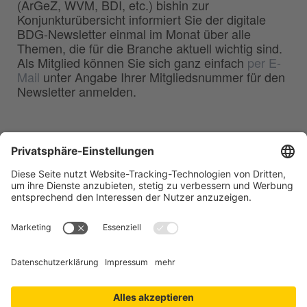
(ArGeZ, WVM, BDI, etc.) bishin zur
Konjunkturübersicht informiert Sie der digitale
BDG-Newsletter einmal im Monat über alle
Themen, die für die Branche aktuell wichtig sind.
Als Mitglied können Sie sich ganz einfach
per E-
Mail
unter Angabe Ihrer Mitgliedsnummer für den
Newsletter anmelden.
BDG
Bundesverband der
–
Deutschen Gießerei-Industrie e.V.
Hansaallee 203
40549 Düsseldorf
Telefon:
0211 - 68 71 - 03
Telefax:
0211 - 68 71 - 3333