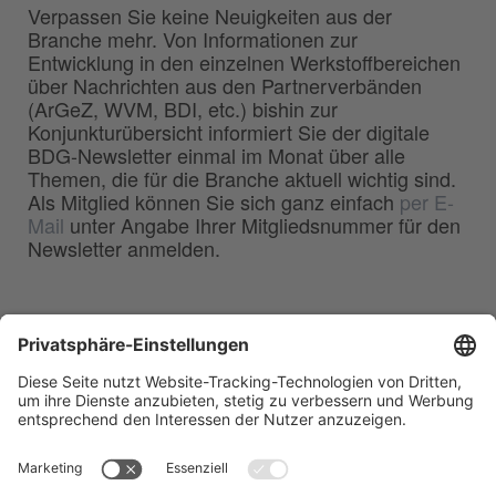
Verpassen Sie keine Neuigkeiten aus der
Branche mehr. Von Informationen zur
Entwicklung in den einzelnen Werkstoffbereichen
über Nachrichten aus den Partnerverbänden
(ArGeZ, WVM, BDI, etc.) bishin zur
Konjunkturübersicht informiert Sie der digitale
BDG-Newsletter einmal im Monat über alle
Themen, die für die Branche aktuell wichtig sind.
Als Mitglied können Sie sich ganz einfach
per E-
Mail
unter Angabe Ihrer Mitgliedsnummer für den
Newsletter anmelden.
BDG
Bundesverband der
–
Deutschen Gießerei-Industrie e.V.