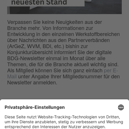
Verpassen Sie keine Neuigkeiten aus der
Branche mehr. Von Informationen zur
Entwicklung in den einzelnen Werkstoffbereichen
über Nachrichten aus den Partnerverbänden
(ArGeZ, WVM, BDI, etc.) bishin zur
Konjunkturübersicht informiert Sie der digitale
BDG-Newsletter einmal im Monat über alle
Themen, die für die Branche aktuell wichtig sind.
Als Mitglied können Sie sich ganz einfach
per E-
Mail
unter Angabe Ihrer Mitgliedsnummer für den
Newsletter anmelden.