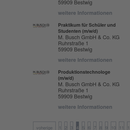
59909 Bestwig
weitere Informationen
Praktikum für Schüler und
Studenten (m/w/d)
M. Busch GmbH & Co. KG
Ruhrstraße 1
59909 Bestwig
weitere Informationen
Produktionstechnologe
(m/w/d)
M. Busch GmbH & Co. KG
Ruhrstraße 1
59909 Bestwig
weitere Informationen
voherige
1
2
3
4
5
6
7
8
9
10
11
1