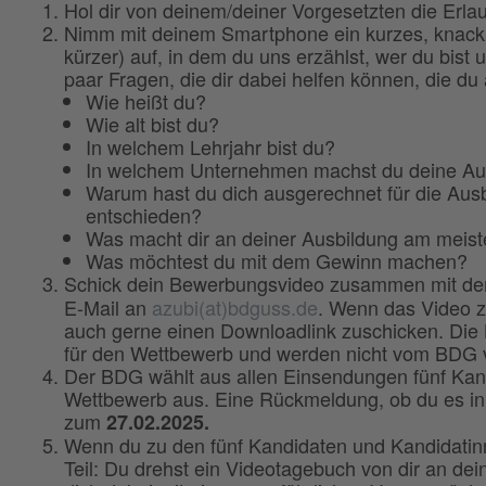
Hol dir von deinem/deiner Vorgesetzten die Erla
Nimm mit deinem Smartphone ein kurzes, knacki
kürzer) auf, in dem du uns erzählst, wer du bis
paar Fragen, die dir dabei helfen können, die du
Wie heißt du?
Wie alt bist du?
In welchem Lehrjahr bist du?
In welchem Unternehmen machst du deine Au
Warum hast du dich ausgerechnet für die Aus
entschieden?
Was macht dir an deiner Ausbildung am meis
Was möchtest du mit dem Gewinn machen?
Schick dein Bewerbungsvideo zusammen mit de
E-Mail an
azubi(at)bdguss.de
. Wenn das Video z
auch gerne einen Downloadlink zuschicken. Die
für den Wettbewerb und werden nicht vom BDG ve
Der BDG wählt aus allen Einsendungen fünf Kan
Wettbewerb aus. Eine Rückmeldung, ob du es in d
zum
27.02.2025.
Wenn du zu den fünf Kandidaten und Kandidatinn
Teil: Du drehst ein Videotagebuch von dir an dein