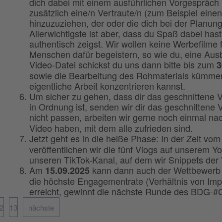
dich dabei mit einem ausführlichen Vorgespräch 
zusätzlich eine/n Vertraute/n (zum Beispiel eine
hinzuzuziehen, der oder die dich bei der Planun
Allerwichtigste ist aber, dass du Spaß dabei has
authentisch zeigst. Wir wollen keine Werbefilme
Menschen dafür begeistern, so wie du, eine Ausb
Video-Datei schickst du uns dann bitte bis zum
3
sowie die Bearbeitung des Rohmaterials kümmern 
eigentliche Arbeit konzentrieren kannst.
Um sicher zu gehen, dass dir das geschnittene V
in Ordnung ist, senden wir dir das geschnittene
nicht passen, arbeiten wir gerne noch einmal na
Video haben, mit dem alle zufrieden sind.
Jetzt geht es in die heiße Phase: In der Zeit vo
veröffentlichen wir die fünf Vlogs auf unserem Y
unseren TikTok-Kanal, auf dem wir Snippets der 
Am
kann dann auch der Wettbewerb 
15.09.2025
die höchste Engagementrate (Verhältnis von Im
erreicht, gewinnt die nächste Runde des BDG-#
2
13
nächste