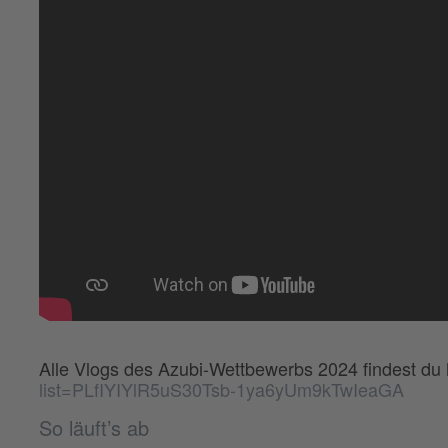
Alle Vlogs des Azubi-Wettbewerbs 2024 findest du 
list=PLfIYIYlR5uS30Tsb-1ya6yUm9kTwIeaGA
So läuft’s ab