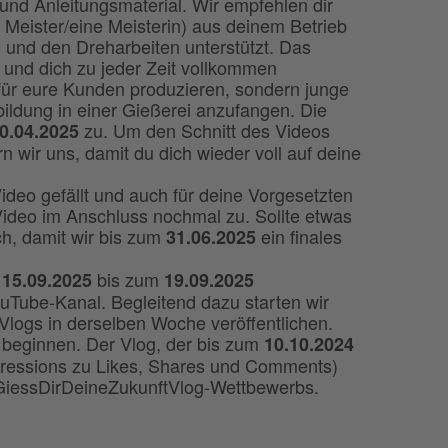
und Anleitungsmaterial. Wir empfehlen dir
n Meister/eine Meisterin) aus deinem Betrieb
g und den Dreharbeiten unterstützt. Das
t und dich zu jeder Zeit vollkommen
 für eure Kunden produzieren, sondern junge
ildung in einer Gießerei anzufangen. Die
zu. Um den Schnitt des Videos
0.04.2025
wir uns, damit du dich wieder voll auf deine
ideo gefällt und auch für deine Vorgesetzten
 Video im Anschluss nochmal zu. Sollte etwas
ch, damit wir bis zum
ein finales
31.06.2025
m
bis zum
15.09.2025
19.09.2025
ouTube-Kanal. Begleitend dazu starten wir
Vlogs in derselben Woche veröffentlichen.
beginnen. Der Vlog, der bis zum
10.10.2024
pressions zu Likes, Shares und Comments)
GiessDirDeineZukunftVlog-Wettbewerbs.