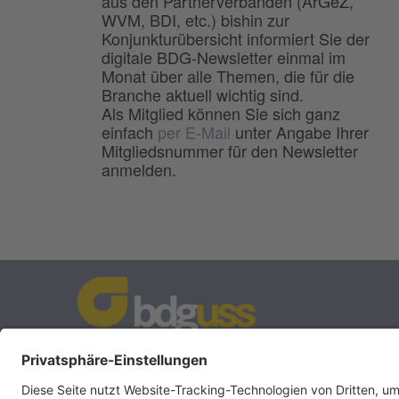
aus den Partnerverbänden (ArGeZ,
WVM, BDI, etc.) bishin zur
Konjunkturübersicht informiert Sie der
digitale BDG-Newsletter einmal im
Monat über alle Themen, die für die
Branche aktuell wichtig sind.
Als Mitglied können Sie sich ganz
einfach
per E-Mail
unter Angabe Ihrer
Mitgliedsnummer für den Newsletter
anmelden.
BDG
Bundesverband der
–
Deutschen Gießerei-Industrie e.V.
Hansaallee 203