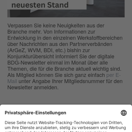
Verpassen Sie keine Neuigkeiten aus der
Branche mehr. Von Informationen zur
Entwicklung in den einzelnen Werkstoffbereichen
über Nachrichten aus den Partnerverbänden
(ArGeZ, WVM, BDI, etc.) bishin zur
Konjunkturübersicht informiert Sie der digitale
BDG-Newsletter einmal im Monat über alle
Themen, die für die Branche aktuell wichtig sind.
Als Mitglied können Sie sich ganz einfach
per E-
Mail
unter Angabe Ihrer Mitgliedsnummer für den
Newsletter anmelden.