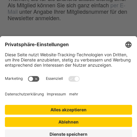
Als Mitglied können Sie sich ganz einfach
per E-
Mail
unter Angabe Ihrer Mitgliedsnummer für den
Newsletter anmelden.
BDG
Bundesverband der
–
Deutschen Gießerei-Industrie e.V.
Hansaallee 203
40549 Düsseldorf
Telefon:
0211 - 68 71 - 03
Telefax:
0211 - 68 71 - 3333
E-Mail:
info(at)bdguss.de