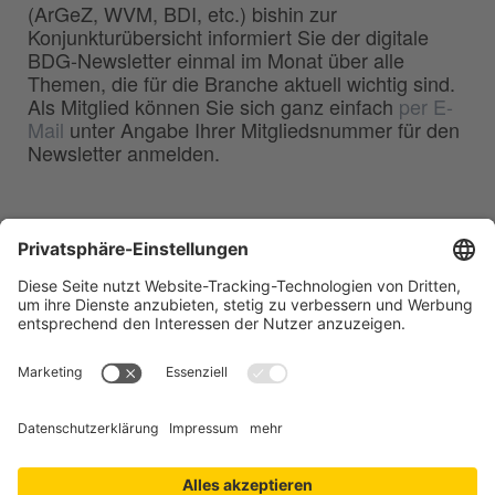
(ArGeZ, WVM, BDI, etc.) bishin zur
Konjunkturübersicht informiert Sie der digitale
BDG-Newsletter einmal im Monat über alle
Themen, die für die Branche aktuell wichtig sind.
Als Mitglied können Sie sich ganz einfach
per E-
Mail
unter Angabe Ihrer Mitgliedsnummer für den
Newsletter anmelden.
BDG
Bundesverband der
–
Deutschen Gießerei-Industrie e.V.
Hansaallee 203
40549 Düsseldorf
Telefon:
0211 - 68 71 - 03
Telefax:
0211 - 68 71 - 3333