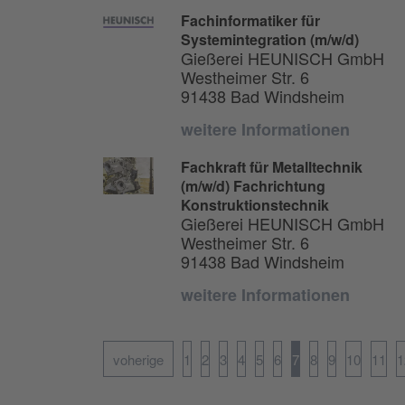
Fachinformatiker für
Systemintegration (m/w/d)
Gießerei HEUNISCH GmbH
Westheimer Str. 6
91438 Bad Windsheim
weitere Informationen
Fachkraft für Metalltechnik
(m/w/d) Fachrichtung
Konstruktionstechnik
Gießerei HEUNISCH GmbH
Westheimer Str. 6
91438 Bad Windsheim
weitere Informationen
voherige
1
2
3
4
5
6
7
8
9
10
11
1